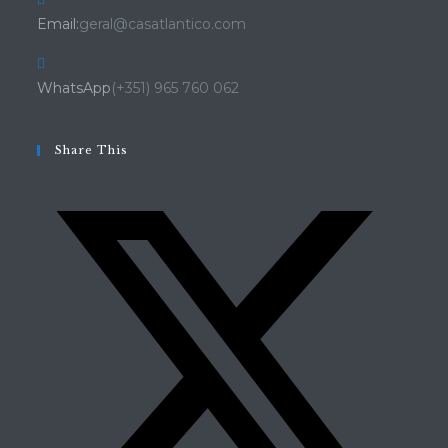
Email:
geral@casatlantico.com
WhatsApp
(+351) 965 760 062
Share This